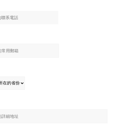
：
：
：
：