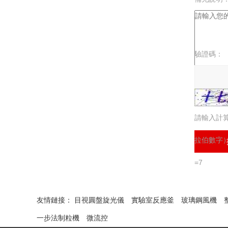
驗證碼：
請輸入計
拉伯數字
=7
友情鏈接：
目視圓盤旋光儀
實驗室反應釜
玻璃鋼風機
一步法制粒機
微流控