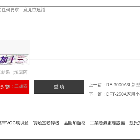
算結果（填寫阿
上一篇：
RE-3000A3
），如：三加四
下一篇：
DFT-250A
整車VOC環境艙
實驗室粉碎機
晶圓加熱盤
工業廢氣處理設備
凱氏