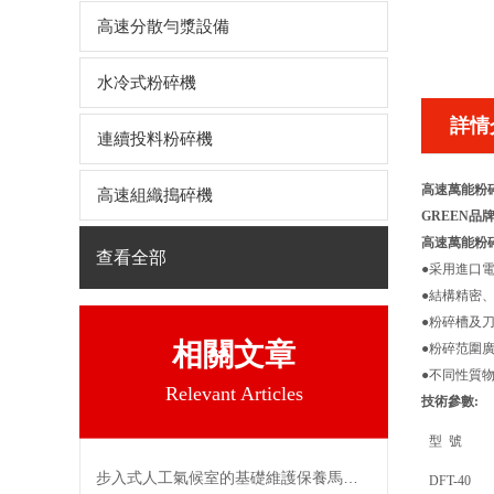
高速分散勻漿設備
水冷式粉碎機
詳情
連續投料粉碎機
高速萬能粉
高速組織搗碎機
GREEN
品牌
高速萬能粉
查看全部
●采用進口
●結構精密
●粉碎槽及
相關文章
●粉碎范圍
●不同性質
Relevant Articles
技術參數:
型
號
步入式人工氣候室的基礎維護保養馬虎不得
DFT-40