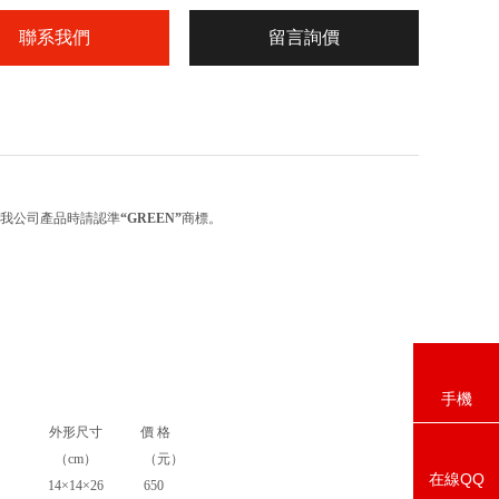
聯系我們
留言詢價
購我公司產品時請認準
“
GREEN
”
商標。
手機
外形尺寸
價 格
（cm）
（元）
在線QQ
14×14×26
650