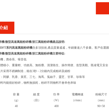
介紹
碎機/微型高速萬能粉碎機/浙江萬能粉碎機產品說明:
DFT系列高速萬能粉碎機
含多項技術,產品質量遙遙，年銷量達八千多臺。客戶在選
碎機/微型高速萬能粉碎機/浙江萬能粉碎機主要特征:
電機，壽命長、噪音低
、體積小、重量輕、功效高、無粉塵、清潔衛生、操作簡便、造型美觀、既省電又安全
刀片采用不銹鋼制造，能在3秒－2分鐘內完成粗碎及細粉
廣：阿膠、乳香、黃芪、三七、海馬、菟絲子、靈芝、甘草、珍珠等
物料均能很好粉碎，物料無損耗，粉碎不同物料不會串色串味
容 量
細 度
功 率
電機轉速
粉碗尺寸
（g）
（目）
（W）
（r/min）
（mm）
40
400
90×58