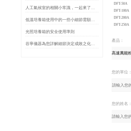
DFT-50A
人工氣候室的相關小常識，一起來了解一下吧
DFT-100A
DFT-200A
低溫培養箱使用中的一些小細節需額外注意
DFT-250A
光照培養箱的安全使用準則
產品：
谷寧儀器為您詳解細節決定成敗之化工研究實驗
您的單位
您的姓名