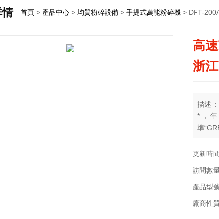
詳情
首頁
>
產品中心
>
均質粉碎設備
>
手提式萬能粉碎機
> DFT-
高速
浙江
描述：
*，
準“GR
更新時間：
訪問數量
產品型號：
廠商性