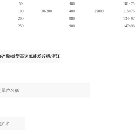
50
400
101×75
100
30-200
400
25000
115×75
200
900
134×97
250
900
147×98
：
：