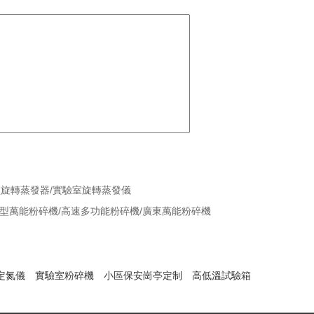
L新型旋轉蒸發器/實驗室旋轉蒸發儀
家用小型萬能粉碎機/高速多功能粉碎機/廣東萬能粉碎機
定氮儀
實驗室粉碎機
小區保安崗亭定制
高低溫試驗箱