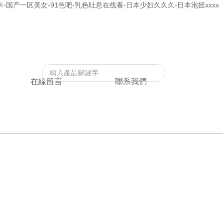
-国产一区美女-91色吧-乳色吐息在线看-日本少妇久久久-日本泡妞xxxx
返回首頁
|
在線留言
|
聯系我們
在線留言
聯系我們