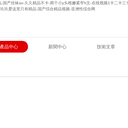
-国产丝袜av-久久精品不卡-两个小y头稚嫩紧窄h文-在线视频1卡二卡三卡
喘-玖玖爱这里只有精品-国产综合精品视频-亚洲性综合网
產品中心
新聞中心
技術文章